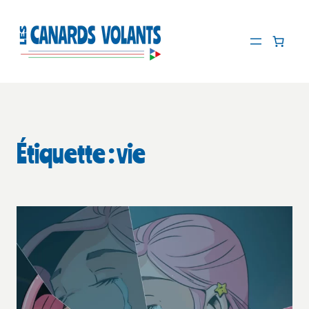
Aller
au
contenu
Étiquette :
vie