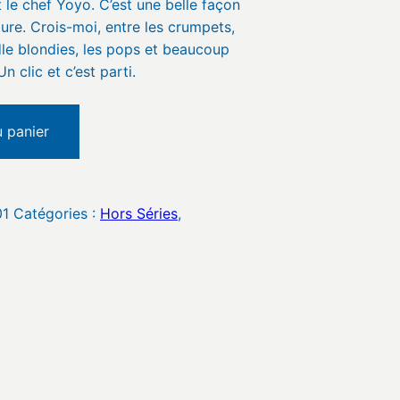
t le chef Yoyo. C’est une belle façon
ure. Crois-moi, entre les crumpets,
dle blondies, les pops et beaucoup
Un clic et c’est parti.
u panier
01
Catégories :
Hors Séries
,