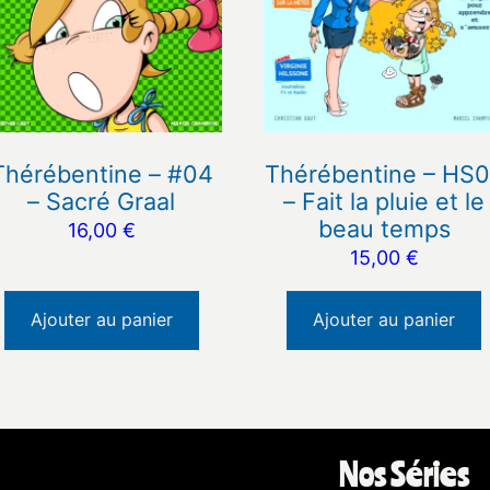
Thérébentine – #04
Thérébentine – HS
– Sacré Graal
– Fait la pluie et le
beau temps
16,00
€
15,00
€
Ajouter au panier
Ajouter au panier
Nos Séries