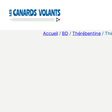
Aller
au
contenu
Accueil
/
BD
/
Thérébentine
/ Thé