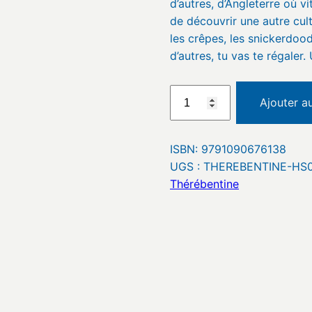
d’autres, d’Angleterre où vi
de découvrir une autre cult
les crêpes, les snickerdoo
d’autres, tu vas te régaler. 
quantité
Ajouter a
de
Thérébentine
–
ISBN:
9791090676138
HS01
UGS :
THEREBENTINE-HS
–
Thérébentine
Mes
goûters
préférés