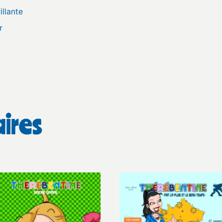
llante
r
aires