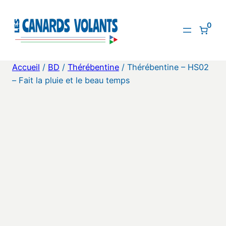
Aller
au
0
contenu
Accueil
/
BD
/
Thérébentine
/ Thérébentine – HS02
– Fait la pluie et le beau temps