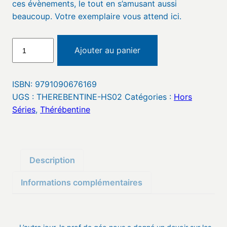
ces évènements, le tout en s’amusant aussi
beaucoup. Votre exemplaire vous attend ici.
quantité
Ajouter au panier
de
Thérébentine
–
ISBN:
9791090676169
HS02
UGS :
THEREBENTINE-HS02
Catégories :
Hors
–
Séries
,
Thérébentine
Fait
la
pluie
et
Description
le
Informations complémentaires
beau
temps