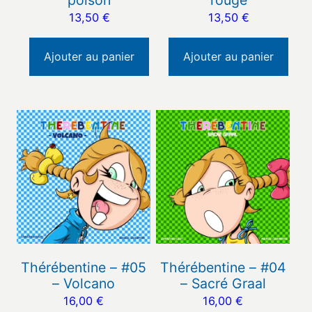
poison
rouge
13,50
€
13,50
€
Ajouter au panier
Ajouter au panier
Thérébentine – #05
Thérébentine – #04
– Volcano
– Sacré Graal
16,00
€
16,00
€