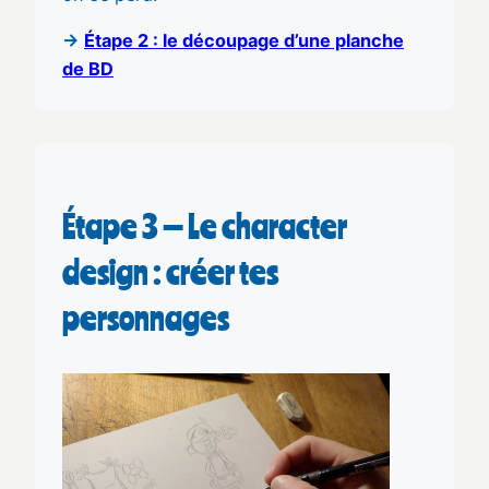
→
Étape 2 : le découpage d’une planche
de BD
Étape 3 — Le character
design : créer tes
personnages