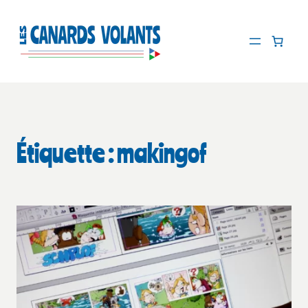
Aller
au
contenu
Étiquette :
makingof